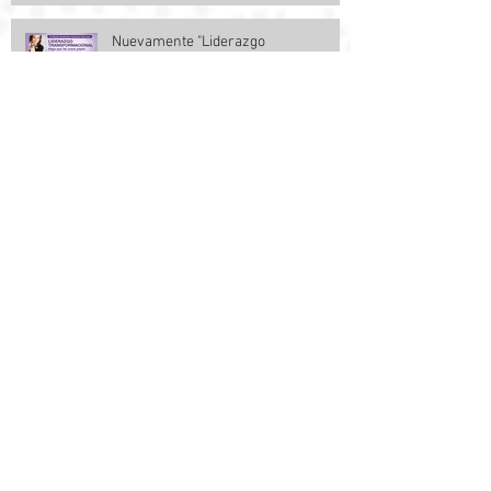
Nuevamente "Liderazgo
Transformacional" . 9a Edición
Seminario Intensivo Vivencial - Mayo
Equipo "Renovándonos" - 8a Edición
Liderazgo Transformacional - 2016
RESULTADO SEMINARIO INTENSIVO Y
VIVENCIAL DE LIDERAZGO
TRANSFORMACIONAL DE
NOVIEMBRE DE 2014